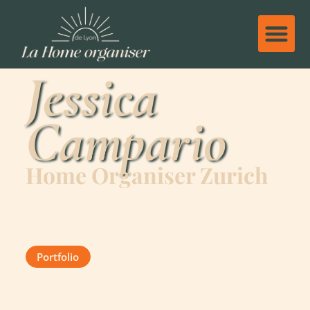
Jessica
Campario
Home Organiser Zurich
Vous vivez à Zurich, au cœur de la plus grande ville
de Suisse, et vous vous sentez submergée par le
désordre qui règne dans votre foyer ?
Portfolio